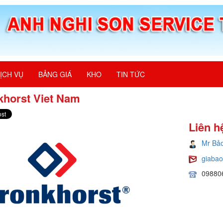
ỊCH VỤ
BẢNG GIÁ
KHO
TIN TỨC
khorst Viet Nam
Liên h
Mr Bả
giaba
09880