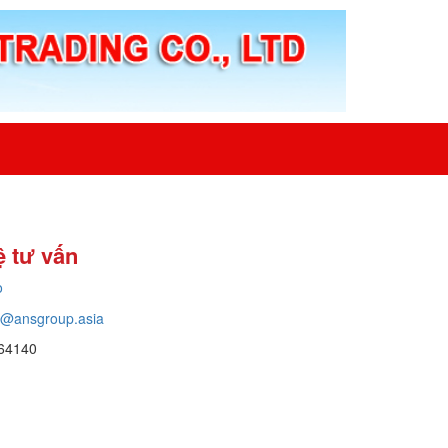
ệ tư vấn
o
o@ansgroup.asia
64140