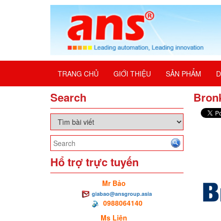
TRANG CHỦ
GIỚI THIỆU
SẢN PHẨM
D
Search
Bron
Hổ trợ trực tuyến
Mr Bảo
giabao@ansgroup.asia
0988064140
Ms Liên