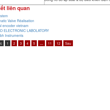
iết liên quan
ystem
atic Valve Réalisation
al encoder vietnam
O ELECTRONIC LABOLATORY
bh Instruments
ớc
1
2
3
4
5
…
11
12
Sau