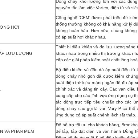
Dòng chảy khối lượng lớn với các dụng
nguyên tắc làm việc Vortex, điện từ và siê
Công nghệ 'CEM' được phát triển để kiểm 
thống thường không có khả năng xử lý đủ 
ỢNG HƠI
không hoàn hảo. Hơn nữa, chúng không t
có áp suất hơi khác nhau.
Thiết bị điều khiển và đo lưu lượng sán
HÁP LƯU LƯỢNG
khác nhau trong nhiều thị trường khác n
cấp các giải pháp kiểm soát chất lỏng ho
Bộ điều khiển và đầu dò áp suất điện tử k
dòng chảy nhỏ gọn đã được kiểm chứng 
suất điện trở kiểu màng ngăn để đo áp su
chính xác và đáng tin cậy. Các van điều 
T
cung cấp cho các lĩnh vực ứng dụng cụ th
tác động trực tiếp tiêu chuẩn cho các 
dòng chảy cao gọi là van Vary-P có thể
ứng dụng có áp suất chênh lệch rất thấp.
Để hỗ trợ tối ưu cho khách hàng, Bronkho
ỆN VÀ PHẦN MỀM
để lắp, lắp đặt điện và vận hành Đồng h
Đồng hồ đo áp suất & bộ điều khiển điện 