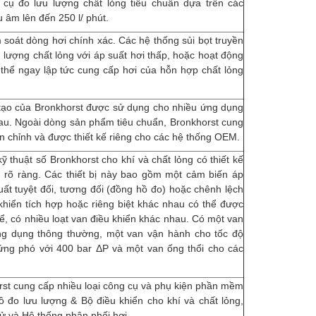
 cụ đo lưu lượng chất lỏng tiêu chuẩn dựa trên các
u âm lên đến 250 l/ phút.
soát dòng hơi chính xác. Các hệ thống sủi bọt truyền
lượng chất lỏng với áp suất hơi thấp, hoặc hoạt động
hể ngay lập tức cung cấp hơi của hỗn hợp chất lỏng
g tạo của Bronkhorst được sử dụng cho nhiều ứng dụng
hau. Ngoài dòng sản phẩm tiêu chuẩn, Bronkhorst cung
àn chỉnh và được thiết kế riêng cho các hệ thống OEM.
ỹ thuật số Bronkhorst cho khí và chất lỏng có thiết kế
rõ ràng. Các thiết bị này bao gồm một cảm biến áp
ất tuyệt đối, tương đối (đồng hồ đo) hoặc chênh lệch
khiển tích hợp hoặc riêng biệt khác nhau có thể được
ể, có nhiều loạt van điều khiển khác nhau. Có một van
ứng dụng thông thường, một van vận hành cho tốc độ
 ứng phó với 400 bar ΔP và một van ống thổi cho các
rst cung cấp nhiều loại công cụ và phụ kiện phần mềm
ồ đo lưu lượng & Bộ điều khiển cho khí và chất lỏng,
tử và Hệ thống phân phối hơi