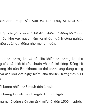
nước Anh, Pháp, Bắc Đức, Hà Lan, Thụy Sĩ, Nhật Bản,
 thấp, chuyên sản xuất bộ điều khiển và đồng hồ đo lưu
y móc, khu vực nguy hiểm và nhiều ngành công nghiệp
 hiệu quả hoạt động như mong muốn.
đo lưu lượng khí và bộ điều khiển lưu lượng khí cho
 của cả thiết bị tiêu chuẩn và thiết kế riêng. Đồng hồ
lượng khí của Bronkhorst có thể được ứng dụng trong
và các khu vực nguy hiểm, cho dải lưu lượng từ 0,014
).
i lượng nhiệt từ 5 mg/h đến 1 kg/h
ối lượng Coriolis từ 50 mg/h đến 600 kg/h
ông nghệ sóng siêu âm từ 4 ml/phút đến 1500 ml/phút.