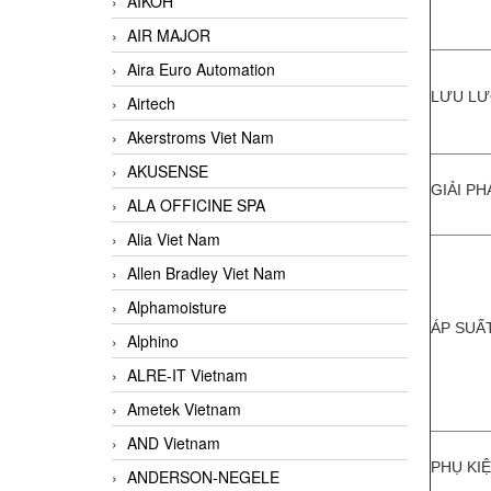
AIKOH
AIR MAJOR
Aira Euro Automation
LƯU LƯ
Airtech
Akerstroms Viet Nam
AKUSENSE
GIẢI P
ALA OFFICINE SPA
Alia Viet Nam
Allen Bradley Viet Nam
Alphamoisture
ÁP SUẤ
Alphino
ALRE-IT Vietnam
Ametek Vietnam
AND Vietnam
PHỤ KI
ANDERSON-NEGELE