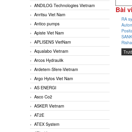
ANDILOG Technologies Vietnam
Bài v
Anritsu Viet Nam
RA s
Antico pumps
Autom
Posit
Apiste Viet Nam
SANK
APLISENS VietNam
Risha
Aqualabo Vietnam
Trư
Arcos Hydraulik
Ardetem-Sfere-Vietnam
Argo Hytos Viet Nam
AS ENERGI
Asco Co2
ASKER Vietnam
AT2E
ATEX System