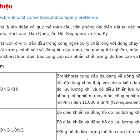
thiệu
ww.bronkhorst.com/int/about-1/company-profile-en/
st là tập đoàn có quy mô toàn cầu, văn phòng đại diện đặt tại các 
ốc, Đài Loan, Hàn Quốc, Ấn Độ, Singapore và Hoa Kỳ.
st luôn ở vị trí dẫn đầu trong công nghệ xử lý chất lỏng với dòng chảy
ối lượng chính xác và đáng tin cậy trong các phòng thí nghiệm, má
onkhorst luôn đảm bảo cung cấp sản phẩm chất lượng, độ bền cao và
ẩm
Bronkhorst cung cấp đa dạng về đồng hồ 
tốc độ dòng chảy thấp với nhiều kiểu dáng
ỢNG KHÍ
đo lưu lượng khí và bộ điều khiển lưu 
phòng thí nghiệm, máy móc, công nghiệp 
mln/min đến 11.000 m3n/h (N2-equivalent
Bộ điều khiển và đồng hồ đo lưu lượng khố
Bộ điều khiển và đồng hồ đo lưu lượng kh
ƯỢNG LỎNG
Đồng hồ đo lưu lượng thể tích dựa trên c