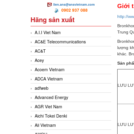
lien.ans@ansvietnam.com
Giới 
0902 937 088
http://w
Hãng sản xuất
Bronkhor
A.I.I Viet Nam
Trung Qu
AC&E Telecommunications
Bronkhor
lượng kh
AC&T
khác. Br
Acey
Sản ph
Acoem Vietnam
ADCA Vietnam
LƯU LƯ
adfweb
Advanced Energy
AGR Viet Nam
Aichi Tokei Denki
Aii Vietnam
LƯU L