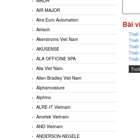
AIKOH
AIR MAJOR
Aira Euro Automation
Bài v
Airtech
Thiết
Akerstroms Viet Nam
Thiết
Thiết
AKUSENSE
Thiết
ALA OFFICINE SPA
Thiết
Alia Viet Nam
Trư
Allen Bradley Viet Nam
Alphamoisture
Alphino
ALRE-IT Vietnam
Ametek Vietnam
AND Vietnam
ANDERSON-NEGELE