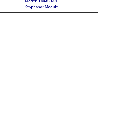
Model:
149369-01
Keyphasor Module