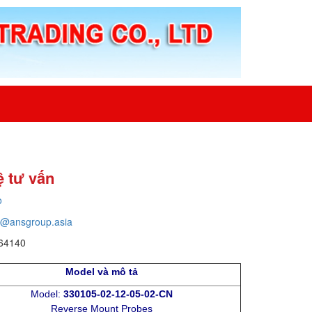
ệ tư vấn
o
o@ansgroup.asia
64140
Model và mô tả
Model:
330105-02-12-05-02-CN
Reverse Mount Probes