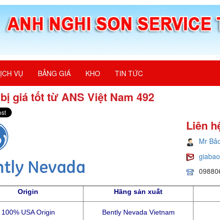
ỊCH VỤ
BẢNG GIÁ
KHO
TIN TỨC
 bị giá tốt từ ANS Việt Nam 492
Liên h
Mr Bả
giaba
09880
Origin
Hãng sản xuất
100% USA Origin
Bently Nevada Vietnam