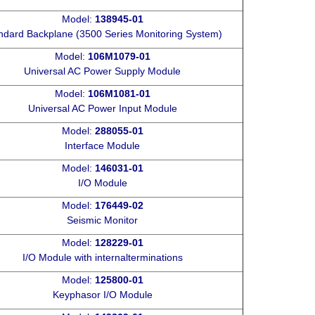
Model:
138945-01
ndard Backplane (3500 Series Monitoring System)
Model:
106M1079-01
Universal AC Power Supply Module
Model:
106M1081-01
Universal AC Power Input Module
Model:
288055-01
Interface Module
Model:
146031-01
I/O Module
Model:
176449-02
Seismic Monitor
Model:
128229-01
I/O Module with internalterminations
Model:
125800-01
Keyphasor I/O Module