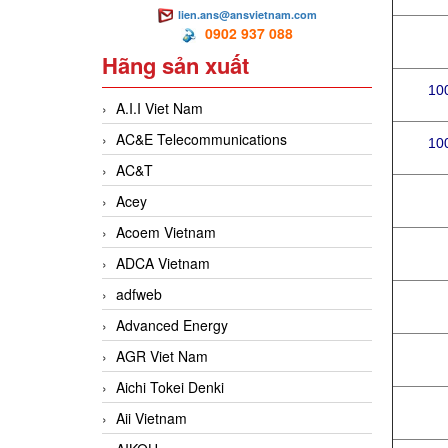
lien.ans@ansvietnam.com
0902 937 088
Hãng sản xuất
10
A.I.I Viet Nam
AC&E Telecommunications
10
AC&T
Acey
Acoem Vietnam
ADCA Vietnam
adfweb
Advanced Energy
AGR Viet Nam
Aichi Tokei Denki
Aii Vietnam