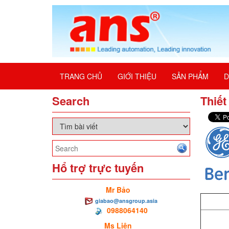
TRANG CHỦ
GIỚI THIỆU
SẢN PHẨM
D
Search
Thiết
Hổ trợ trực tuyến
Mr Bảo
giabao@ansgroup.asia
0988064140
Ms Liên