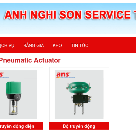
ỊCH VỤ
BẢNG GIÁ
KHO
TIN TỨC
Pneumatic Actuator
truyền động điện
Bộ truyền động
390/010 REact 30E-
10042390/010 REact 30E-