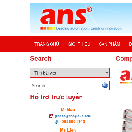
TRANG CHỦ
GIỚI THIỆU
SẢN PHẨM
D
Search
Comp
Hổ trợ trực tuyến
Mr Bảo
giabao@ansgroup.asia
0988064140
Ms Liên