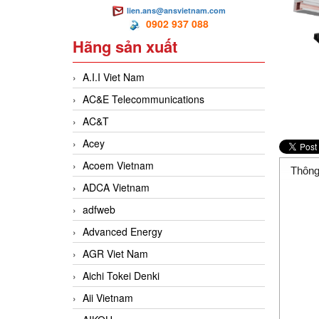
lien.ans@ansvietnam.com
0902 937 088
Hãng sản xuất
A.I.I Viet Nam
AC&E Telecommunications
AC&T
Acey
Acoem Vietnam
Thông
ADCA Vietnam
adfweb
Advanced Energy
AGR Viet Nam
Aichi Tokei Denki
Aii Vietnam