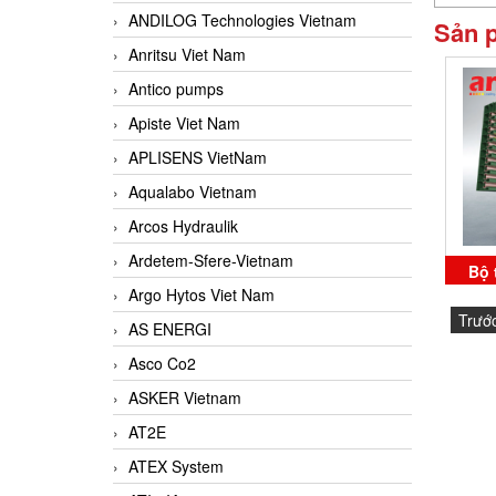
ANDILOG Technologies Vietnam
Sản 
Anritsu Viet Nam
Antico pumps
Apiste Viet Nam
APLISENS VietNam
Aqualabo Vietnam
Arcos Hydraulik
Ardetem-Sfere-Vietnam
Bộ 
Argo Hytos Viet Nam
gọn
Trướ
AS ENERGI
Asco Co2
ASKER Vietnam
AT2E
ATEX System