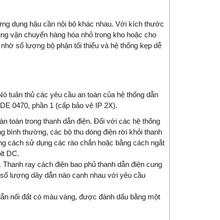
ứng dụng hậu cần nội bộ khác nhau. Với kích thước
ụng vận chuyển hàng hóa nhỏ trong kho hoặc cho
 nhờ số lượng bộ phận tối thiểu và hệ thống kẹp dễ
Nó tuân thủ các yêu cầu an toàn của hệ thống dẫn
VDE 0470, phần 1 (cấp bảo vệ IP 2X).
n toàn trong thanh dẫn điện. Đối với các hệ thống
g bình thường, các bộ thu dòng điện rời khỏi thanh
bằng cách sử dụng các rào chắn hoặc bằng cách ngắt
olt DC.
 Thanh ray cách điện bao phủ thanh dẫn điện cung
kỳ số lượng dây dẫn nào cạnh nhau với yêu cầu
dẫn nối đất có màu vàng, được đánh dấu bằng một