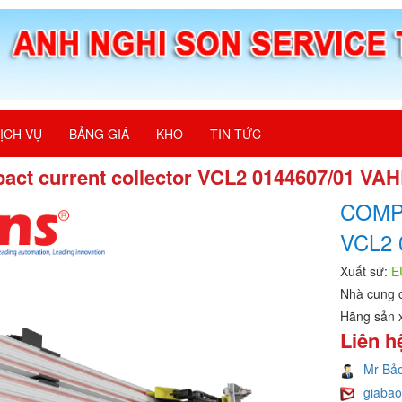
ỊCH VỤ
BẢNG GIÁ
KHO
TIN TỨC
act current collector VCL2 0144607/01 VA
COMP
VCL2 
Xuất sứ:
E
Nhà cung 
Hãng sản 
Liên h
Mr Bả
giaba