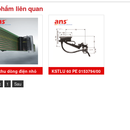
phẩm liên quan
thu dòng điện nhỏ
KSTLU 60 PE 0153794/00
 VKS10 0143277/00
VAHLE Vietnam
c
1
Sau
VAHLE Vietnam