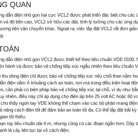
NG QUAN
ng dẫn điện nhỏ gọn hai cực VCL2 được phát triển đặc biệt cho các 
n và độ bền cao, VCL2 sở hữu các đặc tính lý tưởng cho các ứng d
ương tiện vận chuyển khác. Ngoài ra, việc lắp đặt VCL2 rất đơn giản
g.
 TOÀN
ng dẫn điện nhỏ gọn VCL2 được thiết kế theo tiêu chuẩn VDE 0100. 
iện hành và được bảo vệ chống tiếp xúc ngẫu nhiên theo tiêu chuẩn 
 thu dòng điện chỉ được bảo vệ chống tiếp xúc nếu chổi than nằm hoà
dẫn điện nằm ở khoảng cách an toàn, nơi mà trong điều kiện hoạt độn
ện, cần phải có biện pháp bảo vệ chống tiếp xúc tại chỗ, ví dụ như 
Tuy nhiên, điều này chỉ áp dụng cho điện áp trên 25 volt AC hoặc 60 v
 cho thấy ngón tay VDE không thể chạm vào các bộ phận mang điện.
ả năng cách điện tốt để đảm bảo an toàn tối đa. Có thể lắp đặt bất 
ian tối thiểu.
ạn ray tiêu chuẩn dài 4 m, nhưng cũng có các đoạn ngắn hơn. Dây 
nh lá cây liên tục tại vỏ cách điện.