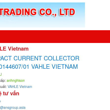
HLE Vietnam
ACT CURRENT COLLECTOR
0144607/01 VAHLE VIETNAM
U
cấp:
anhnghison
xuất:
VAHLE Vietnam
ệ tư vấn
o
o@ansgroup.asia