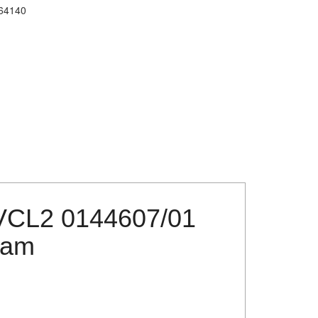
64140
 VCL2 0144607/01
nam