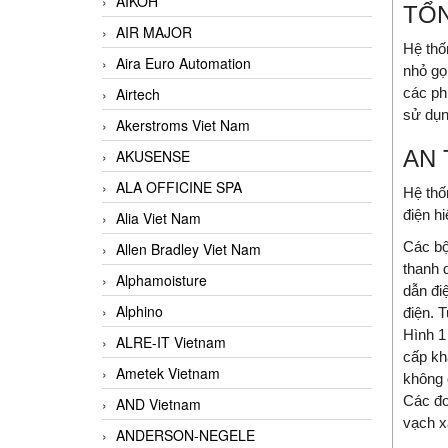
AIKOH
TỔ
AIR MAJOR
Hệ thố
Aira Euro Automation
nhỏ gọ
các ph
Airtech
sử dụn
Akerstroms Viet Nam
AN
AKUSENSE
ALA OFFICINE SPA
Hệ thố
điện h
Alia Viet Nam
Các bộ
Allen Bradley Viet Nam
thanh 
Alphamoisture
dẫn đi
Alphino
điện. 
Hình 1
ALRE-IT Vietnam
cấp kh
Ametek Vietnam
không g
Các đo
AND Vietnam
vạch xa
ANDERSON-NEGELE