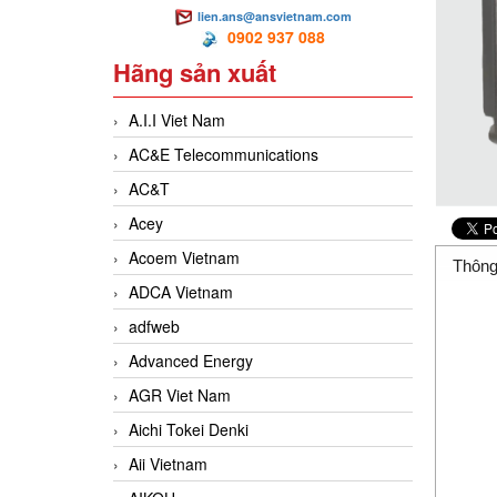
lien.ans@ansvietnam.com
0902 937 088
Hãng sản xuất
A.I.I Viet Nam
AC&E Telecommunications
AC&T
Acey
Acoem Vietnam
Thông
ADCA Vietnam
adfweb
Advanced Energy
AGR Viet Nam
Aichi Tokei Denki
Aii Vietnam