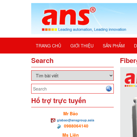
TRANG CHỦ
GIỚI THIỆU
SẢN PHẨM
D
Search
Fibe
Hổ trợ trực tuyến
Mr Bảo
giabao@ansgroup.asia
0988064140
Ms Liên