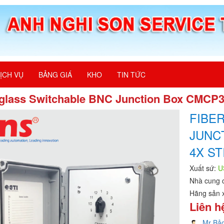
ỊCH VỤ
BẢNG GIÁ
KHO
TIN TỨC
rglass Switchable BNC Junction Box CMCP
FIBE
JUNC
4X ST
Xuất sứ:
U
Nhà cung 
Hãng sản 
Liên h
Mr Bả