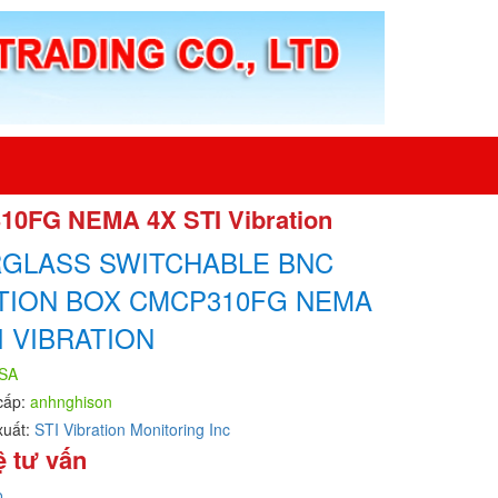
310FG NEMA 4X STI Vibration
RGLASS SWITCHABLE BNC
TION BOX CMCP310FG NEMA
I VIBRATION
SA
cấp:
anhnghison
xuất:
STI Vibration Monitoring Inc
ệ tư vấn
o