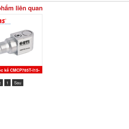
phẩm liên quan
ốc kế CMCP785T-I15-
M8 STI Vibration
c
1
Sau
toring Inc Vietnam