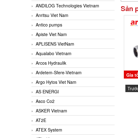
ANDILOG Technologies Vietnam
Sản 
Anritsu Viet Nam
Antico pumps
Apiste Viet Nam
APLISENS VietNam
Aqualabo Vietnam
Arcos Hydraulik
Ardetem-Sfere-Vietnam
Gia t
Argo Hytos Viet Nam
Trướ
AS ENERGI
Moni
Asco Co2
ASKER Vietnam
AT2E
ATEX System