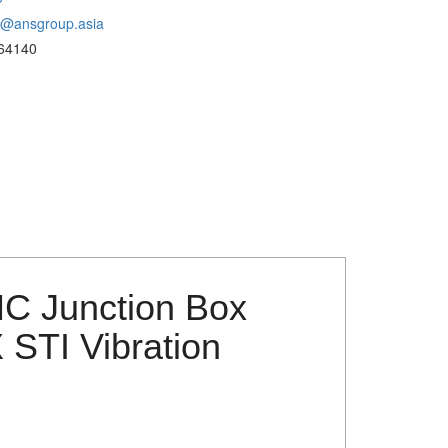
o@ansgroup.asia
64140
NC Junction Box
TI Vibration