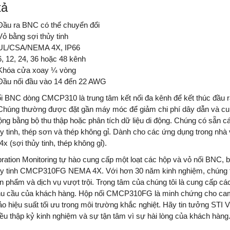
tả
Đầu ra BNC có thể chuyển đổi
Vỏ bằng sợi thủy tinh
UL/CSA/NEMA 4X, IP66
6, 12, 24, 36 hoặc 48 kênh
Khóa cửa xoay ¼ vòng
Đầu nối đầu vào 14 đến 22 AWG
i BNC dòng CMCP310 là trung tâm kết nối đa kênh để kết thúc đầu r
Chúng thường được đặt gần máy móc để giảm chi phí dây dẫn và cung
ộng bằng bộ thu thập hoặc phân tích dữ liệu di động. Chúng có sẵn cá
ủy tinh, thép sơn và thép không gỉ. Dành cho các ứng dụng trong nhà
x (sợi thủy tinh, thép không gỉ).
bration Monitoring tự hào cung cấp một loạt các hộp và vỏ nối BNC
ủy tinh CMCP310FG NEMA 4X. Với hơn 30 năm kinh nghiệm, chúng tô
n phẩm và dịch vụ vượt trội. Trọng tâm của chúng tôi là cung cấp các 
u cầu của khách hàng. Hộp nối CMCP310FG là minh chứng cho cam k
o hiệu suất tối ưu trong môi trường khắc nghiệt. Hãy tin tưởng STI 
iều thập kỷ kinh nghiệm và sự tận tâm vì sự hài lòng của khách hàng