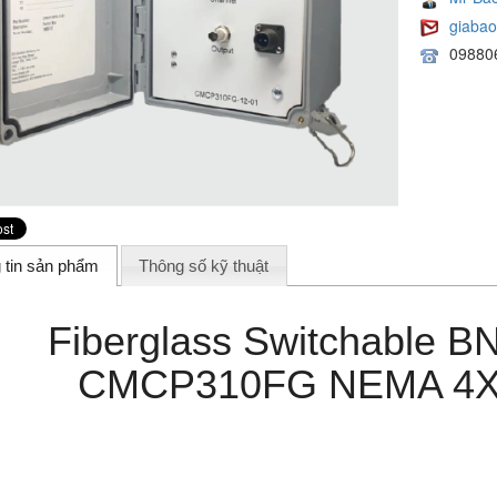
giaba
09880
 tin sản phẩm
Thông số kỹ thuật
Fiberglass Switchable B
CMCP310FG NEMA 4X S