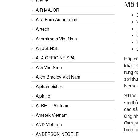
AIKOH
Mô 
AIR MAJOR
Aira Euro Automation
Airtech
Akerstroms Viet Nam
AKUSENSE
ALA OFFICINE SPA
Hộp nố
khác. 
Alia Viet Nam
rung đ
Allen Bradley Viet Nam
sợi th
Nema 4
Alphamoisture
Alphino
STI Vi
sợi th
ALRE-IT Vietnam
các sả
Ametek Vietnam
ứng nh
đảm bả
AND Vietnam
bởi nh
ANDERSON-NEGELE